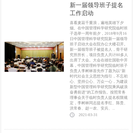
新一届领导班子提名
工作启动
喜看麦菽千重浪，遍地英雄下夕
烟。在中国管理科学研究院临时班
子选举一周年前夕，2018年9月16
日中国管理科学研究院新一届领导
班子启动大会在院办公大楼召开。
新一届领导班子被提名人，骨干研
究所所长，项目负责人共计80多人
出席了大会。大会在雄壮国歌中开
幕，中国管理科学研究院临时班子
负责人李树林首先作了题为以“新
时代社会主义思想为指引，不忘初
心、坚持公心、万众一心，为建设
新型中国管理科学研究院乘风破浪
奋勇前进”的工作报告。按照常务
理事会关于临时负责人提名权限规
定，李树林同志提名李红、陈贵、
洪常春、赵一农、安兵、...
2021-03-31