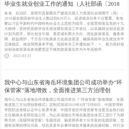
毕业生就业创业工作的通知（人社部函〔2018
各省、自治区、直辖市及新疆生产建设兵团人力资源社会保障厅（局）：
2018届全国高校毕业生人数达到820万人，促进就业任务十分繁重。各地
要以习近平新时代中国特色社会主义思想为指导，全面贯彻落实党的十九
大精神，坚持把高校毕业生就业摆在就业工作首位，以实施就业创业促进
计划为抓手，突出创业引领、基层成长两大方向，强化政策落实、服务保
障、权益维护，千方百计拓展多元化就业渠道，确保高校毕业生就业水平
总体稳定、就业局势基本平稳。现就有关工作通知如下：一、着力抓好就
业创业政策落实各地要坚定不移把政策落实作为今年高校毕...
2021-03-31
我中心与山东省海岳环境集团公司成功举办“环
保管家”落地增效，全面推进第三方治理创
我中心与山东省海岳环境集团公司成功举办《“环保管家”落地增效，全面
推进第三方治理创新模式》定制式培训2019年4月7日到8日，中国管理科
学院职业资格认证中心首席专家、中国开发区环保管家专业委员会执行副
主任杨保永老师莅临公司，为山东省烟台市海岳集团全体员工进行了为期
两天的《高级环保管家》专题培训。杨老师具有十分丰富的实践经验，也
拥有深厚的理论功底，结合其多年从事环保技术服务的实操经验，对行业