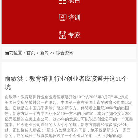
培训
专家
当前位置：首页 >
新闻
>>
综合资讯
俞敏洪：教育培训行业创业者应该避开这10个
坑
俞敏洪：教育培训行业创业者应该避开这10个坑2006年9月7日早上9点，
美国纽交所的敲钟台一声响起。中国第一家在美国上市的教育公司由此诞
生。它就是在中国几乎家喻户晓的新东方。伴随着上世纪90年代的出国
热，新东方从一个办学面积不足10平方米的小教室，成为了如今接近200
亿元规模的在美上市公司。这25年的发展史可以说是创业公司的一个完整
范本。如今创业公司遇到的大大小小的坑，新东方都曾经或多或少经历
过。正如柳传志所说：“新东方曾经出现的问题，绝不仅是新东方一家面
临的，它的成长曲线真实地反映了一个企业从0到1，从1到N的励志...