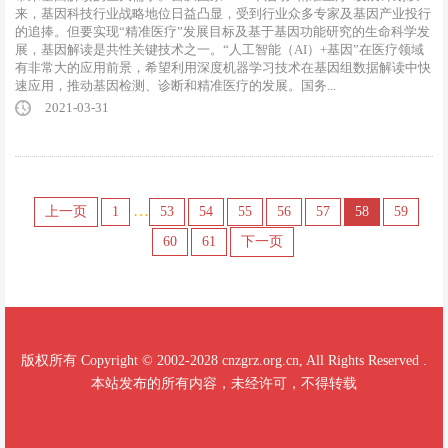
来，基因科技行业战略地位日益凸显，受到行业众多专家及基因产业投行
的追捧。但要实现“精准医疗”发展目标及基于基因功能研究的生命科学发
展，基因解读是共性关键技术之一。“人工智能（AI）+基因”在医疗领域
有非常大的应用前景，希望利用深度机器学习技术在基因组数据解读中快
速应用，推动基因检测、诊断和精准医疗的发展。国务...
2021-03-31
…
上一页
1
53
54
55
56
57
58
59
60
61
下一页
版权所有 Copyright © 2002-2028 cnzgrz.org.cn, All Rights Reserved .
本站发布的所有内容，未经许可，不得转载