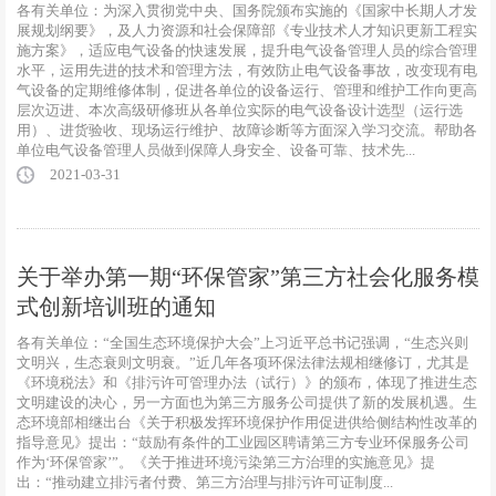
各有关单位：为深入贯彻党中央、国务院颁布实施的《国家中长期人才发
展规划纲要》，及人力资源和社会保障部《专业技术人才知识更新工程实
施方案》，适应电气设备的快速发展，提升电气设备管理人员的综合管理
水平，运用先进的技术和管理方法，有效防止电气设备事故，改变现有电
气设备的定期维修体制，促进各单位的设备运行、管理和维护工作向更高
层次迈进、本次高级研修班从各单位实际的电气设备设计选型（运行选
用）、进货验收、现场运行维护、故障诊断等方面深入学习交流。帮助各
单位电气设备管理人员做到保障人身安全、设备可靠、技术先...
2021-03-31
关于举办第一期“环保管家”第三方社会化服务模
式创新培训班的通知
各有关单位：“全国生态环境保护大会”上习近平总书记强调，“生态兴则
文明兴，生态衰则文明衰。”近几年各项环保法律法规相继修订，尤其是
《环境税法》和《排污许可管理办法（试行）》的颁布，体现了推进生态
文明建设的决心，另一方面也为第三方服务公司提供了新的发展机遇。生
态环境部相继出台《关于积极发挥环境保护作用促进供给侧结构性改革的
指导意见》提出：“鼓励有条件的工业园区聘请第三方专业环保服务公司
作为‘环保管家’”。《关于推进环境污染第三方治理的实施意见》提
出：“推动建立排污者付费、第三方治理与排污许可证制度...